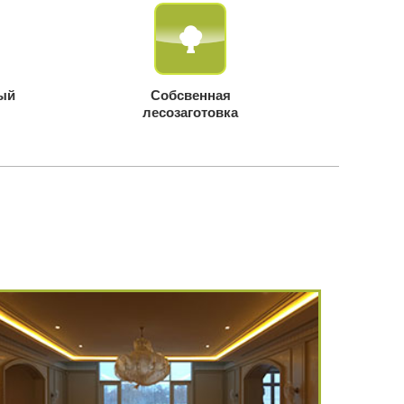
ый
Собсвенная
лесозаготовка