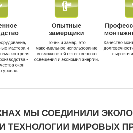
енное
Опытные
Професс
одство
замерщики
монтажн
орудование,
Точный замер, это
Качество монт
ные мастера и
максимальное использование
долговечности
тема контроля
возможностей естественного
сырости и
роизводства -
освещения и экономия энергии.
ачества окон
о уровня.
КНАХ МЫ СОЕДИНИЛИ ЭКОЛ
 И ТЕХНОЛОГИИ МИРОВЫХ П